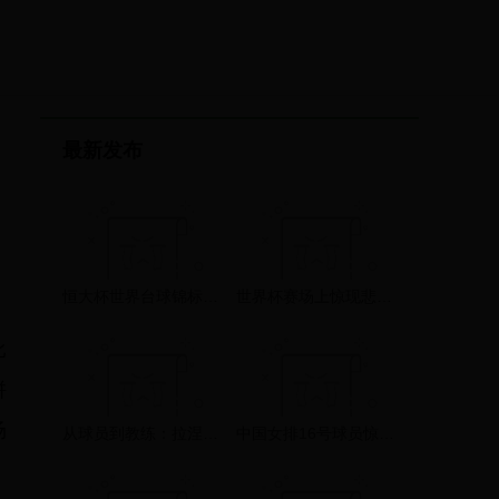
最新发布
恒大杯世界台球锦标赛：激情对决点燃体育热情
世界杯赛场上惊现悲剧：运动员腿骨骨折，职业生涯面临巨大挑战
比
拼
场
从球员到教练：拉涅利的足球传奇与世界杯的深厚渊源
中国女排16号球员惊艳世界杯：赛场上的“定海神针”