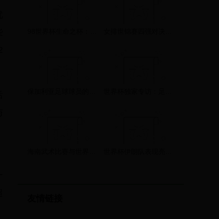
优
些
98世界杯生命之杯：那一年的激情与传奇
女排世锦赛四强对决：顶尖球队激烈碰撞，争夺最后的荣耀
2
保加利亚足球球员的辉煌历程：从斯托伊奇科夫到现代新星
世界杯独家专访：足球明星分享夺冠秘诀与心路历程
活
与
。
海南武术比赛与世界杯体育精神的交融：传统与现代的碰撞
世界杯伊朗队表现亮眼：坚韧拼搏背后的故事与未来展望
一
超
友情链接