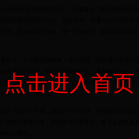
出色的外线投射和防守反击，迅速建立了两位数的领先
卡姆和范弗利特状态火热，频频得分。而勇士队则显得有
不佳，进攻端陷入停滞。第一节结束时，猛龙队以35比2
调整战术，科尔教练果断换上替补阵容，试图通过速度与
斯的表现不负众望，他们连续突破得分，逐渐缩小分差。
点击进入首页
度也明显提升，格林和卢尼在内线的防守起到了关键作用
追至55比60，重新燃起了希望。
库里终于找回了手感，连续命中三分球，带领勇士队打出
龙队则因为体能下降，进攻效率明显降低。勇士队趁机反
5比80领先。