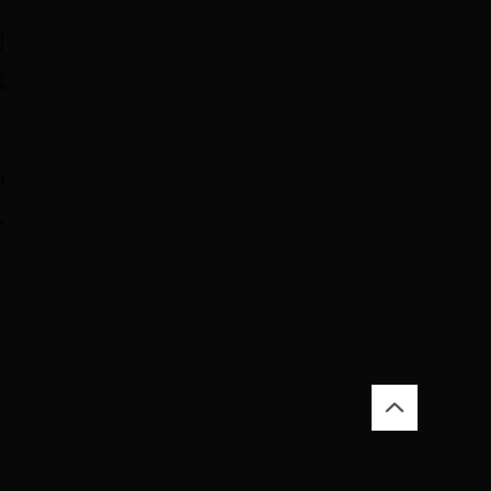
时
猛
中
不