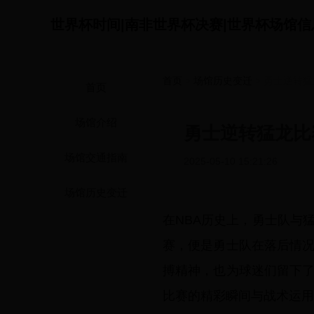
世界杯时间|南非世界杯决赛|世界杯场馆信息平台|
首页
>
场馆历史变迁
> 勇士逆转
首页
场馆介绍
勇士逆转猛龙比
场馆交通指南
2025-05-10 15:21:26
场馆历史变迁
在NBA历史上，勇士队与
赛，便是勇士队在落后情
搏精神，也为球迷们留下
比赛的精彩瞬间与战术运用