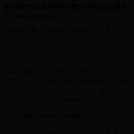
世界杯时间|南非世界杯决赛|世界杯场馆信息平
台|claverstat.com
儿童散打比赛场上的热血瞬间：小拳手们
的成长与梦想之旅
2025-04-25 06:02:28
周末的市体育馆人声鼎沸，一群年龄不过10岁的孩
子正穿着护具，在散打比赛场上挥汗如雨。这是第
三届“少年杯”儿童散打锦标赛的现场，来自全国各
地的200多名小选手在这里展开激烈角逐。
汗水与坚持：小拳手的日常训练
“我从6岁就开始练散打了，每天放学后都要训练两