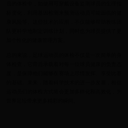
员的体检中，如使用可穿戴设备监测球员的生理指
标变化，利用基因检测来预测运动员可能面临的健
康风险等。这些技术的应用，不仅能够帮助教练团
队更科学地制定训练计划，同时也为球员提供了更
加个性化的健康管理方案。
总的来说，足球运动员的体检不仅是一次简单的身
体检查，它背后承载着对每一位球员健康的负责态
度，是保障他们能够在赛场上尽情发挥、享受比赛
的基础。未来，随着科学技术的进一步发展，相信
运动员们的体检方式将会更加多样化和高效化，为
世界足坛带来更多精彩的瞬间。