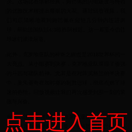
决。这场比赛堪称经典，姆巴佩的闪电速度与梅西
的优雅技术碰撞出耀眼的火花。通过回放视频，我
们可以清晰地看到姆巴佩在短短几分钟内连进两
球，帮助法国队以4:3险胜阿根廷。这一幕至今仍让
球迷们津津乐道。
此外，克罗地亚队的神奇之旅也是2018世界杯的一
大亮点。从小组赛到决赛，克罗地亚队展现了顽强
的斗志与团队精神。尤其是在对阵英格兰的半决赛
中，曼朱基奇在加时赛的制胜进球，彻底点燃了球
迷的热情。回放视频让我们再次感受到那一刻的紧
张与兴奋。
点击进入首页
当然，决赛中法国队与克罗地亚队的对决同样精
彩。法国队凭借格列兹曼、博格巴和姆巴佩的进