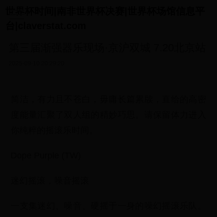
世界杯时间|南非世界杯决赛|世界杯场馆信息平
台|claverstat.com
第三届渐强器乐现场·京沪双城 7.20北京站
2025-09-10 20:29:20
简洁，有力且不苍白，毋庸长篇累牍，直给的高密
度能量汇聚了双人组的精妙巧思。请保留体力进入
你纯粹的摇滚乐时间。
Dope Purple (TW)
迷幻摇滚，噪音摇滚
一支集迷幻、噪音、硬摇于一身的噪幻摇滚乐队。