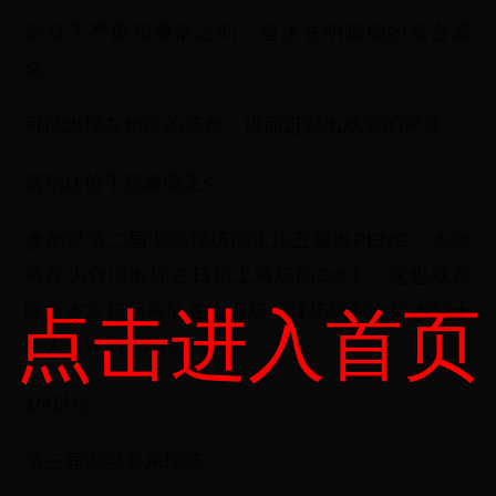
游移于严肃和通俗之间，追求在明暗面的复合表
达。
可能出现在错位的场合，进而迸发出戏谑的声音。
请别让位于想象匮乏<
参加过第二届渐强现场的弦乐五重奏PENG，本次
将作为合演出现在日历上海场的Set中，这也就意
味着本次日历乐队在上海场的现场编制会扩大到十
点击进入首页
个人。我们现场见！
1/4世纪
第三届渐强器乐现场