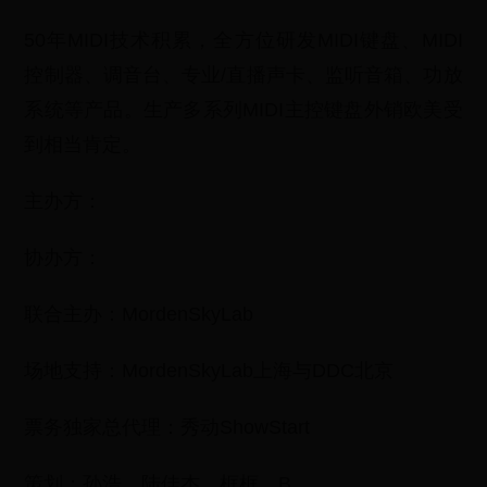
50年MIDI技术积累，全方位研发MIDI键盘、MIDI
控制器、调音台、专业/直播声卡、监听音箱、功放
系统等产品。生产多系列MIDI主控键盘外销欧美受
到相当肯定。
主办方：
协办方：
联合主办：MordenSkyLab
场地支持：MordenSkyLab上海与DDC北京
票务独家总代理：秀动ShowStart
策划：孙浩、陆佳杰、框框、B