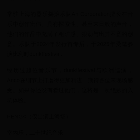
常驻上海的器乐摇滚乐队An Corporation擅长在音
乐中创作宏伟、具有探索性、甚至末日般的声音，
他们的作品中充满了粗旷感、狠劲与出其不意的创
意。乐队于2024年发行首专后，于2025年受邀参
演比利时dunk!festival.
经历过越位音乐节，dunk!festival与欧洲巡演，
Anco在细节上打磨得更加精进，期待各位来现场感
受。如果你还没有看过他们，这将是一次绝妙的入
坑体验。
PENG<（仅出演上海场）
室内乐，二十世纪音乐