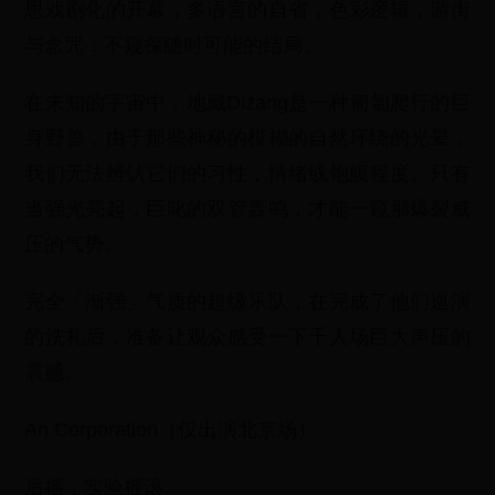
思戏剧化的开幕，多语⾔的⾃省，⾊彩逻辑，游街
与念咒：不窥探随时可能的结局。
在未知的宇宙中，地藏Dizang是一种匍匐爬行的巨
身野兽，由于那些神秘的模糊的自然环绕的光晕，
我们无法辨认它们的习性，情绪或饱腹程度。只有
当强光亮起，巨叱的双管轰鸣，才能一窥那爆裂威
压的气势。
完全「渐强」气质的超级乐队，在完成了他们巡演
的洗礼后，准备让观众感受一下千人场巨大声压的
震撼。
An Corporation（仅出演北京场）
后摇，实验摇滚