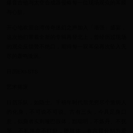
爆音吉他与太空合成器侵略每一位现场观众的耳膜
与心脏。
开心地欢迎台湾传奇迷幻之声加入「渐强」盛宴，
这次他们带着全新的专辑再登北上，曾经历过现场
的观众反馈赞不绝口，期待每一双耳朵再次坠入无
尽的轰鸣漩涡。
日历EXI-STS
艺术摇滚
日历乐队，如隐士。千禧年时代后无穷尽个癔病人
的化身，不可说不可说。古有三头，今具足身口
意，似癫者实则哑巴假体，黜聪明，不炼丹、不抚
琴、不礼拜亦不打卦，堕肢体，有六臂分别为爱