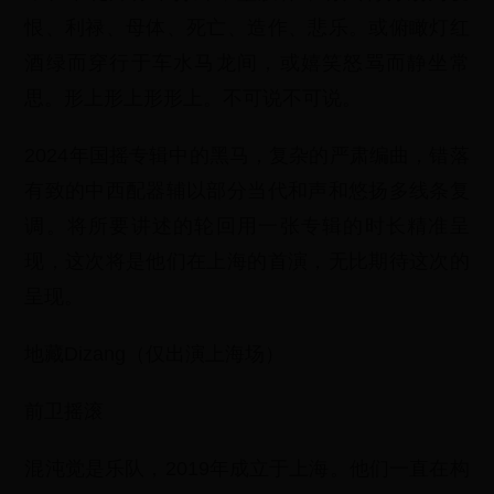
恨、利禄、母体、死亡、造作、悲乐。或俯瞰灯红
酒绿而穿行于车水马龙间，或嬉笑怒骂而静坐常
思。形上形上形形上。不可说不可说。
2024年国摇专辑中的黑马，复杂的严肃编曲，错落
有致的中西配器辅以部分当代和声和悠扬多线条复
调。将所要讲述的轮回用一张专辑的时长精准呈
现，这次将是他们在上海的首演，无比期待这次的
呈现。
地藏Dizang（仅出演上海场）
前卫摇滚
混沌觉是乐队，2019年成⽴于上海。他们⼀直在构