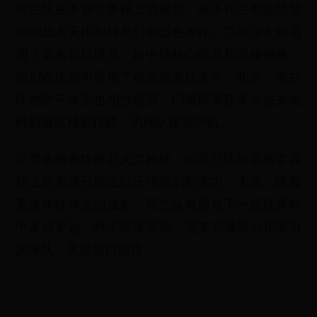
荷兰队在本届世界杯上的成功，离不开主教练范加
尔的战术安排和球员们的出色发挥。范加尔大胆启
用了多名年轻球员，如中场核心德容和前锋德佩，
他们在比赛中展现了极高的竞技水平。此外，荷兰
队的防守体系也相当稳固，门将西莱森多次在关键
时刻做出精彩扑救，为球队保驾护航。
尽管未能最终捧起大力神杯，但荷兰队在本届世界
杯上的表现已经足以证明他们的实力。未来，随着
更多年轻球员的成长，荷兰队有望在下一届世界杯
中走得更远。对于球迷来说，这支充满活力和潜力
的球队，无疑值得期待。