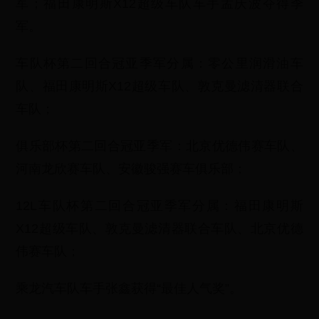
军；福田康明斯X12超级车队车手孟庆波夺得季
军。
车队杯第二回合冠亚季军分属：零公里润滑油车
队、福田康明斯X12超级车队、敦克曼滤清器联合
车队；
俱乐部杯第二回合冠亚季军：北京优德伟赛车队、
河南龙欣赛车队、安徽骏强赛车俱乐部；
12L车队杯第二回合冠亚季军分属：福田康明斯
X12超级车队、敦克曼滤清器联合车队、北京优德
伟赛车队；
乘龙汽车队车手张鑫获得“最佳人气奖”。