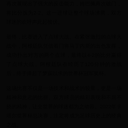
再次展现出了强大的反击能力，姆巴佩再次破门，
将比分扳为2-2。这一进球让整个球场沸腾，双方
球迷的欢呼声此起彼伏。
最终，比赛进入了点球大战。在紧张激烈的点球大
战中，阿根廷队凭借着门将马丁内斯的出色发挥，
成功扑出对方的两个点球，最终以4-2的比分赢得
了点球大战。阿根廷队在经历了120分钟的激战
后，终于捧起了梦寐以求的世界杯冠军奖杯。
这场比赛不仅是一场技术和战术的较量，更是一场
精神和意志的比拼。双方球员的精彩表现和不屈不
挠的精神，让全世界的球迷都为之动容。2022年卡
塔尔世界杯总决赛，注定将成为足球历史上的经典
之战。