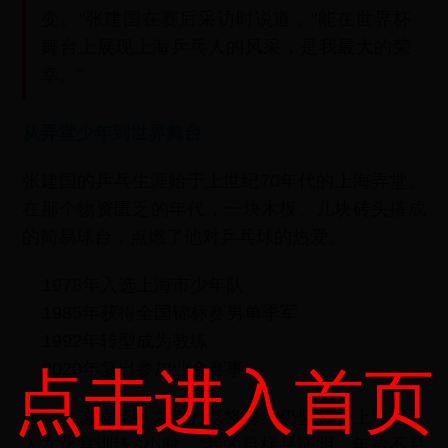
变。"张建国在赛后采访时说道，"能在世界杯
舞台上展现上海乒乓人的风采，是我最大的荣
幸。"
从弄堂少年到世界舞台
张建国的乒乓生涯始于上世纪70年代的上海弄堂。
在那个物资匮乏的年代，一块木板、几块砖头搭成
的简易球台，点燃了他对乒乓球的热爱。
1978年入选上海市少年队
1985年获得全国锦标赛男单季军
1992年转型成为教练
2020年复出参加业余赛事
点击进入首页
如今，这位花甲之年的老将每天仍坚持在上海市工
人文化宫训练3小时。"我的目标是证明，年龄不是