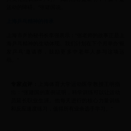
运动的障碍。"张建国说。
上海乒乓精神的传承
上海市乒协秘书长李强表示："张老师的故事正是上
海乒乓精神的生动体现。我们计划在下个月举办'银
发乒乓'邀请赛，鼓励更多中老年人参与这项运
动。"
专家点评：
上海体育大学运动医学教授王明指
出："张建国的案例证明，科学训练可以让运动
员延长职业生涯。他每天进行的核心力量训练
和反应速度练习，值得所有业余选手学习。"