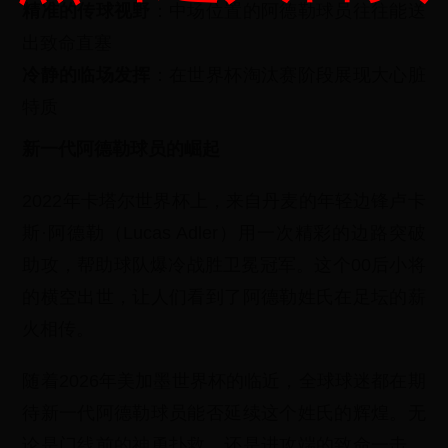
精准的传球视野
：中场位置的阿德勒球员往往能送
出致命直塞
冷静的临场发挥
：在世界杯淘汰赛阶段展现大心脏
特质
新一代阿德勒球员的崛起
2022年卡塔尔世界杯上，来自丹麦的年轻边锋卢卡
斯·阿德勒（Lucas Adler）用一次精彩的边路突破
助攻，帮助球队爆冷战胜卫冕冠军。这个00后小将
的横空出世，让人们看到了阿德勒姓氏在足坛的薪
火相传。
随着2026年美加墨世界杯的临近，全球球迷都在期
待新一代阿德勒球员能否延续这个姓氏的辉煌。无
论是门线前的神勇扑救，还是进攻端的致命一击，