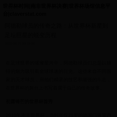
世界杯时间|南非世界杯决赛|世界杯场馆信息平
台|claverstat.com
阿德勒球员的传奇之路：从世界杯新星到
足坛巨星的蜕变历程
2025-04-27 20:19:34
在足球世界的璀璨星河中，阿德勒球员们总是以独
特的魅力吸引着全球球迷的目光。这些来自不同国
家的天才球员，用他们精湛的技艺和顽强的斗志，
在世界杯的舞台上书写着属于自己的传奇故事。
初露锋芒的世界杯首秀
2010年南非世界杯，当时年仅21岁的德国门将雷内