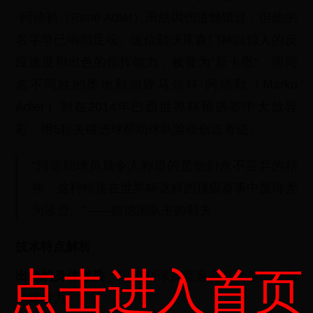
·阿德勒（René Adler）虽然因伤遗憾错过，但他的
名字早已响彻足坛。这位勒沃库森门神以惊人的反
应速度和出色的指挥能力，被誉为"新卡恩"。而同
名不同姓的奥地利前锋马尔科·阿德勒（Marko
Adler）则在2014年巴西世界杯预选赛中大放异
彩，用5粒关键进球帮助球队险些创造奇迹。
"阿德勒球员最令人称道的是他们永不言弃的精
神，这种特质在世界杯这样的顶级赛事中显得尤
为珍贵。"——前德国队主帅勒夫
技术特点解析
点击进入首页
出色的身体素质
：阿德勒球员普遍拥有优越的身高
和爆发力