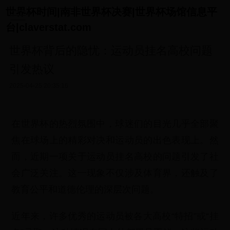
世界杯时间|南非世界杯决赛|世界杯场馆信息平
台|claverstat.com
世界杯背后的隐忧：运动员挂名高校问题
引发热议
2025-04-25 20:35:16
在世界杯的热烈氛围中，球迷们的目光几乎全部聚
焦在球场上的精彩对决和运动员的出色表现上。然
而，近期一项关于运动员挂名高校的问题引发了社
会广泛关注。这一现象不仅涉及体育界，还触及了
教育公平和道德伦理的深层次问题。
近年来，许多优秀的运动员被各大高校“特招”或“挂