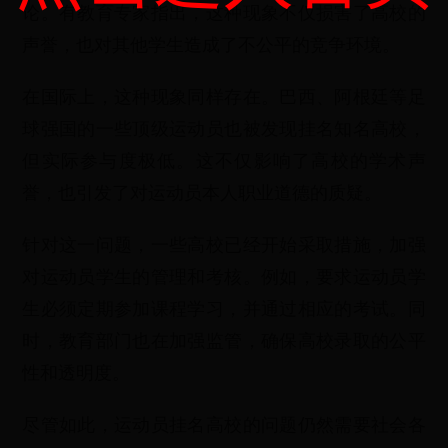
论。有教育专家指出，这种现象不仅损害了高校的
声誉，也对其他学生造成了不公平的竞争环境。
在国际上，这种现象同样存在。巴西、阿根廷等足
球强国的一些顶级运动员也被发现挂名知名高校，
但实际参与度极低。这不仅影响了高校的学术声
誉，也引发了对运动员本人职业道德的质疑。
针对这一问题，一些高校已经开始采取措施，加强
对运动员学生的管理和考核。例如，要求运动员学
生必须定期参加课程学习，并通过相应的考试。同
时，教育部门也在加强监管，确保高校录取的公平
性和透明度。
尽管如此，运动员挂名高校的问题仍然需要社会各