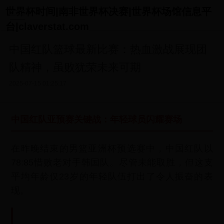
世界杯时间|南非世界杯决赛|世界杯场馆信息平
台|claverstat.com
中国红队篮球最新比赛：热血激战展现团
队精神，虽败犹荣未来可期
2025-07-15 01:25:17
中国红队亚预赛关键战：年轻球员闪耀赛场
在昨晚结束的男篮亚洲杯预选赛中，中国红队以
78:85惜败老对手韩国队。尽管未能取胜，但这支
平均年龄仅23岁的年轻队伍打出了令人振奋的表
现。