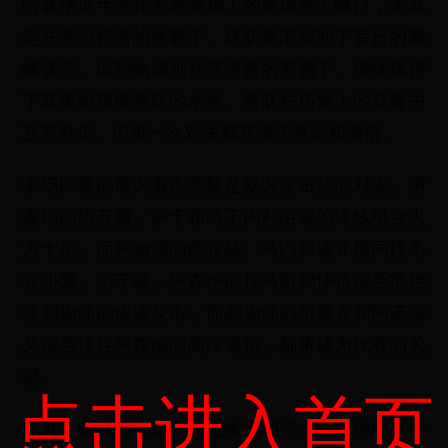
阿森纳近年来在英超赛场上的表现令人瞩目，尤其
是在阿尔特塔的执教下，球队逐渐找回了昔日的巅
峰状态。而利物浦则在克洛普的带领下，继续保持
了其英超顶级强队的水准。两队在历史上的交锋中
互有胜负，但每一次对决都充满了悬念和激情。
本场比赛的最大看点无疑是双方攻击线的对决。阿
森纳的热苏斯、萨卡和马丁内利组成的锋线组合火
力十足，而利物浦的萨拉赫、马内和迪亚斯同样不
容小觑。防守端，阿森纳的托马斯和怀特能否抵挡
住利物浦的快速反击，而利物浦的范戴克和阿诺德
又能否顶住阿森纳的高压逼抢，都将成为比赛的关
键。
点击进入首页
此外，两队的中场对决也备受期待。阿森纳的扎卡