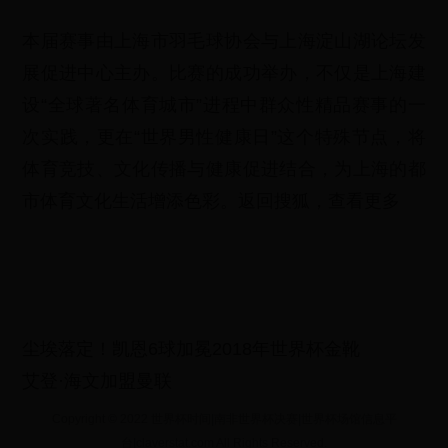
本届赛事由上海市羽毛球协会与上海淀山湖论坛发
展促进中心主办。比赛的成功举办，不仅是上海建
设“全球著名体育城市”进程中群众性精品赛事的一
次实践，更在“世界男性健康日”这个特殊节点，将
体育竞技、文化传播与健康促进结合，为上海的都
市体育文化生活增添色彩。返回搜狐，查看更多
尘埃落定！凯恩6球加冕2018年世界杯金靴
艾登·海文加盟曼联
Copyright © 2022 世界杯时间|南非世界杯决赛|世界杯场馆信息平
台|claverstat.com All Rights Reserved.