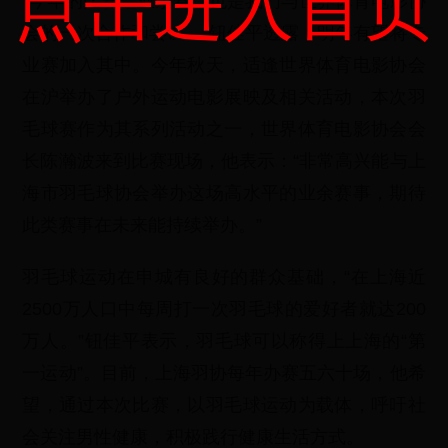
点击进入首页
“今年的比赛是业余赛，也是我们与世界体育电影协
会的一次合作和尝试。”钮佳平透露，明年有望将专
业赛加入其中。今年秋天，适逢世界体育电影协会
在沪举办了户外运动电影展映及相关活动，本次羽
毛球赛作为其系列活动之一，世界体育电影协会会
长陈瀚波来到比赛现场，他表示：“非常高兴能与上
海市羽毛球协会举办这场高水平的业余赛事，期待
此类赛事在未来能持续举办。”
羽毛球运动在申城有良好的群众基础，“在上海近
2500万人口中每周打一次羽毛球的爱好者就达200
万人。”钮佳平表示，羽毛球可以称得上上海的“第
一运动”。目前，上海羽协每年办赛五六十场，他希
望，通过本次比赛，以羽毛球运动为载体，呼吁社
会关注男性健康，积极践行健康生活方式。