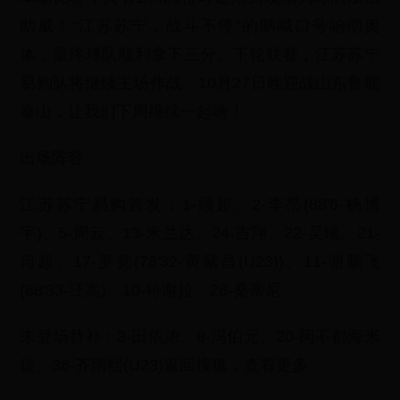
助威！“江苏苏宁，战斗不停”的呐喊口号响彻奥
体，最终球队顺利拿下三分。下轮联赛，江苏苏宁
易购队将继续主场作战，10月27日晚迎战山东鲁能
泰山，让我们下周继续一起嗨！
出场阵容
江苏苏宁易购首发：1-顾超、2-李昂(88'6-杨博
宇)、5-周云、13-米兰达、24-吉翔、22-吴曦、21-
何超、17-罗竞(78'32-黄紫昌(U23))、11-谢鹏飞
(68'33-汪嵩)、10-特谢拉、26-桑蒂尼
未登场替补：3-田依浓、8-冯伯元、20-阿不都海米
提、36-齐雨熙(U23)返回搜狐，查看更多