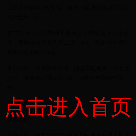
业联赛的第416次登场，成为中国顶级职业联赛出
场次数第一人。
第77分钟，吴队带球长驱直入，特谢拉脚后跟妙
传，吴曦搓射远角梅开二度，4-1！特谢拉本场比
赛完成助攻帽子戏法。
第89分钟，对手获得点球，顾超表现神勇，将点球
扑出，最终比分锁定在4-1，江苏苏宁易购全取三
分！
点击进入首页
现场图集
球迷风采
本场比赛，共有24425位球迷来到现场为球队加油