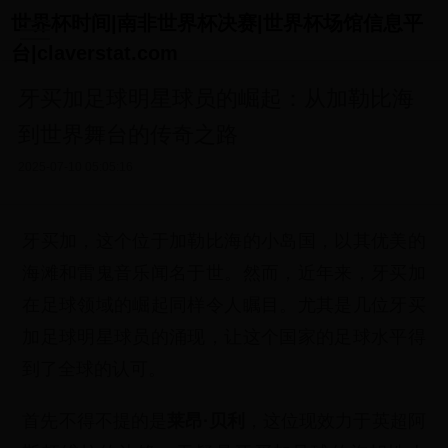
世界杯时间|南非世界杯决赛|世界杯场馆信息平
台|claverstat.com
牙买加足球明星球员的崛起：从加勒比海
到世界舞台的传奇之路
2025-07-10 05:05:16
牙买加，这个位于加勒比海的小岛国，以其优美的
海滩和雷鬼音乐闻名于世。然而，近年来，牙买加
在足球领域的崛起同样令人瞩目。尤其是几位牙买
加足球明星球员的涌现，让这个国家的足球水平得
到了全球的认可。
首先不得不提的是
莱昂·贝利
，这位现效力于英超阿