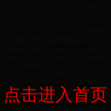
斯顿维拉的边锋，无疑是牙买加足球的旗帜性人
物。贝利以其惊人的速度和出色的盘带技术著称，
早在效力德甲勒沃库森期间，他就已经吸引了欧洲
各大豪门的关注。贝利的成功不仅为牙买加足球赢
得了荣誉，也为更多年轻球员树立了榜样。
另一位值得关注的球员是
米凯尔·安东尼奥
。作为西
汉姆联的主力前锋，安东尼奥以其强壮的身体和出
色的进球能力闻名。尽管他出生在英国，但他选择
代表牙买加国家队出战，这无疑为牙买加足球注入
了新的活力。安东尼奥在国家队的表现同样出色，
帮助牙买加在多项国际赛事中取得了不俗的成绩。
点击进入首页
此外，
德马雷·格雷
也是近年来牙买加足球的亮点之
一。这位技术全面的前锋曾在埃弗顿和莱斯特城等