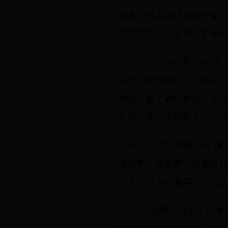
战术上对青年球员进行全
的培养方式，使得许多年轻
在2022-2023赛季，
马可·布雷西亚尼（Marco
局观，被主教练斯特凡诺·皮奥
队的首秀中便贡献了一次助
此外，20岁的前锋卢卡·佩莱格
球效率。他在青年联赛中打
色表现也为他赢得了一线队
AC米兰的青训成果不仅