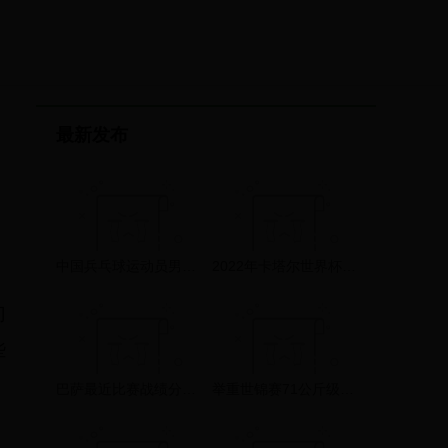
最新发布
中国兵乓球运动员男：从辉煌历史到未来挑战的深度剖析
2022年卡塔尔世界杯日本队赛程全解析：时间表、对手分析与展望
门
些
巴萨最近比赛战绩分析：从辉煌到低谷，球队如何重振旗鼓？
举重世锦赛71公斤级：中国选手勇夺金牌，刷新世界纪录！
、