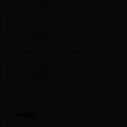
世界杯击剑比赛礼仪：尊重、公平与体育精神的完美体现
世界杯小组赛出线规则解析：前两名如何脱颖而出？
根
费
的
库里儿子卡农观看世界杯比赛视频，展现未来体育新星的潜力
莱德杯第三比赛日：欧美巅峰对决悬念迭起，关键战役改写历史走向
也
按
榜
世界杯沙滩阿拉伯：沙漠中的激情与梦想
山东鲁能比赛集锦：激情对决与经典瞬间全纪录，球迷必看！
服
友情链接
的