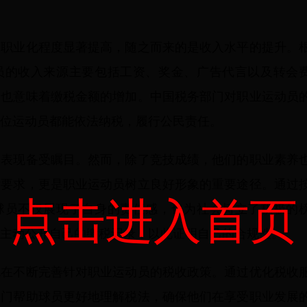
的职业化程度显著提高，随之而来的是收入水平的提升。
员的收入来源主要包括工资、奖金、广告代言以及转会
然也意味着缴税金额的增加。中国税务部门对职业运动员
位运动员都能依法纳税，履行公民责任。
的表现备受瞩目。然而，除了竞技成绩，他们的职业素养
律要求，更是职业运动员树立良好形象的重要途径。通过
点击进入首页
球员不仅展现了自身的责任感，也为社会树立了积极的
主动公开自己的缴税记录，以此证明自己的合规性。
也在不断完善针对职业运动员的税收政策。通过优化税收
部门帮助球员更好地理解税法，确保他们在享受职业发展