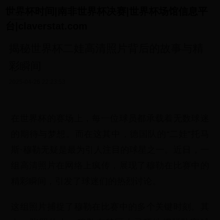
世界杯时间|南非世界杯决赛|世界杯场馆信息平
台|claverstat.com
揭秘世界杯二娃高清照片背后的故事与精
彩瞬间
2025-04-26 22:23:53
在世界杯的赛场上，每一位球员都承载着无数球迷
的期待与梦想。而在这其中，德国队的“二娃”托马
斯·穆勒无疑是最为引人注目的球星之一。近日，一
组高清照片在网络上疯传，展现了穆勒在比赛中的
精彩瞬间，引发了球迷们的热烈讨论。
这组照片捕捉了穆勒在比赛中的多个关键时刻。其