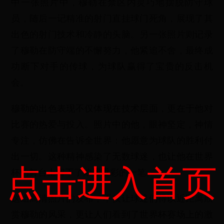
中一张照片中，穆勒在禁区内灵巧地摆脱防守球
员，随后一记精准的射门直挂球门死角，展现了其
出色的射门技术和冷静的头脑。另一张照片则记录
了穆勒在防守端的不懈努力，他紧追不舍，最终成
功断下对手的传球，为球队赢得了宝贵的反击机
会。
穆勒的出色表现不仅体现在技术层面，更在于他对
比赛的热爱与投入。照片中的他，眼神坚定，神情
专注，仿佛在告诉全世界：他愿意为球队的胜利付
出一切。这种精神感染了无数球迷，也让他在世界
点击进入首页
杯的舞台上留下了浓墨重彩的一笔。
这组高清照片的发布，不仅让球迷们得以近距离欣
赏穆勒的风采，更让人们看到了世界杯赛场上的激