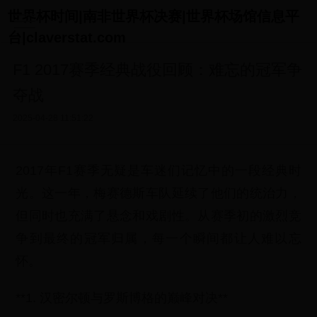
世界杯时间|南非世界杯决赛|世界杯场馆信息平
台|claverstat.com
F1 2017赛季经典战役回顾：难忘的冠军争
夺战
2025-04-28 11:51:22
2017年F1赛季无疑是车迷们记忆中的一段经典时
光。这一年，梅赛德斯车队延续了他们的统治力，
但同时也充满了悬念和戏剧性。从赛季初的激烈竞
争到最终的冠军归属，每一个瞬间都让人难以忘
怀。
**1. 汉密尔顿与罗斯博格的巅峰对决**