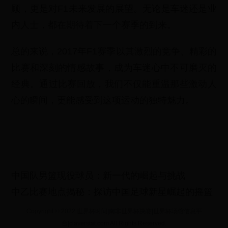
顾，更是对F1未来发展的展望。无论是车迷还是业
内人士，都在期待着下一个赛季的到来。
总的来说，2017年F1赛季以其激烈的竞争、精彩的
比赛和深刻的情感故事，成为车迷心中不可磨灭的
经典。通过比赛回放，我们不仅能重温那些激动人
心的瞬间，更能感受到这项运动的独特魅力。
中国队男篮现役球员：新一代的崛起与挑战
中乙比赛地点揭秘：探访中国足球新星崛起的摇篮
Copyright © 2022 世界杯时间|南非世界杯决赛|世界杯场馆信息平
台|claverstat.com All Rights Reserved.