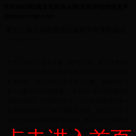
世界杯时间|南非世界杯决赛|世界杯场馆信息平
台|claverstat.com
第十三届全运会激流回旋赛河南宜阳激战
2026-02-26 03:04:27
第十三届全运会皮划艇（激流回旋）项目决赛8月
16日继续在河南省宜阳县国家皮划艇激流回旋训练
基地进行，当天进行了男子单人划艇、皮艇和女子
单人划艇3个项目的预赛。 当天3个项目的预赛都分
为两轮进行，经过激烈争夺，辽宁队的陈诗以第一
名的成绩晋级女子单人划艇半决赛，她也是这个项
目连续3年的全国锦标赛冠军。男子单人皮艇比赛
中，福建队32岁老将黄存光虽然两次碰杆被罚4