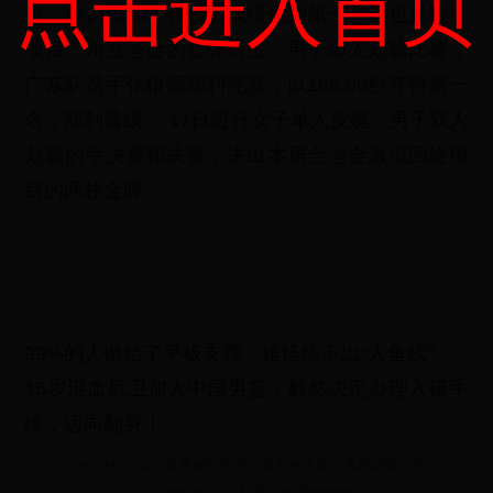
点击进入首页
秒，但仍以104.41秒的成绩位列第一，他也是这个
项目广州亚运会的金牌得主。男子单人划艇比赛，
广东队选手张根源顺利完赛，以105.09秒夺得第一
名，顺利晋级。 17日进行女子单人皮艇、男子双人
划艇的半决赛和决赛，决出本届全运会激流回旋项
目的两枚金牌。
99%的人做错了平板支撑，难怪练不出“人鱼线”
16岁混血后卫加入中国男篮，毅然决定办理入籍手
续，迈向翻身！
Copyright © 2022 世界杯时间|南非世界杯决赛|世界杯场馆信息平
台|claverstat.com All Rights Reserved.