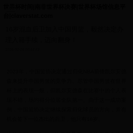
世界杯时间|南非世界杯决赛|世界杯场馆信息平
台|claverstat.com
16岁混血后卫加入中国男篮，毅然决定办
理入籍手续，迈向翻身！
2026-02-26 00:44:43
2023年，中国篮协决定通过归化NBA前锋凯尔安德
森来提升中国男篮的竞争力。尽管中国男篮在世界
杯上的表现一般，但凯尔安德森在比赛中的个人表
现不错，场均得分位居全队第一。由于这一成功案
例，中国篮协决定继续探索归化球员的方向，并有
机会签下一位杰出的后卫，他只有16岁。