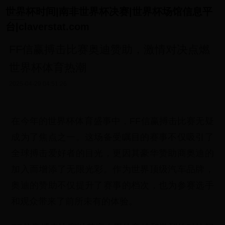
世界杯时间|南非世界杯决赛|世界杯场馆信息平
台|claverstat.com
FF信赢搏击比赛奥迪赞助，激情对决点燃
世界杯体育热潮
2025-04-29 04:51:26
在今年的世界杯体育盛事中，FF信赢搏击比赛无疑
成为了焦点之一。这场备受瞩目的赛事不仅吸引了
全球搏击爱好者的目光，更因其豪华赞助商奥迪的
加入而增添了无限光彩。作为世界顶级汽车品牌，
奥迪的赞助不仅提升了赛事的档次，也为参赛选手
和观众带来了前所未有的体验。