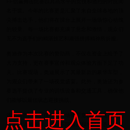
FF信赢搏击比赛以其高水平的竞技和激烈的对抗闻
名于世。今年的比赛更是汇聚了来自全球各地的顶
尖搏击选手，他们将在擂台上展开一场场惊心动魄
的较量。每一场比赛都充满了悬念和激情，观众们
无不为选手们的精湛技艺和顽强拼搏精神所折服。
奥迪作为本次比赛的赞助商，不仅在资金上给予了
大力支持，更在赛事宣传和观众体验方面下足了功
夫。比赛现场，奥迪展示了其最新款的豪华车型，
为观众们带来了一场视觉盛宴。此外，奥迪还为参
赛选手提供了专业的训练设备和交通工具，确保他
们能够以最佳状态迎接挑战。
点击进入首页
这场搏击比赛不仅仅是一场体育竞技，更是一场文
化的交流与碰撞。来自不同国家和地区的选手们在